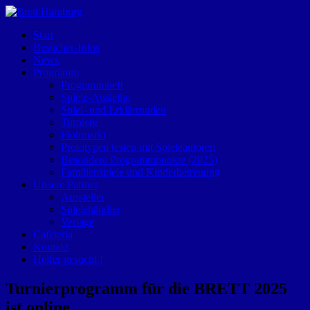
Start
Besucher-Infos
News
Programm
Programmheft
Spiele-Ausleihe
Spiel- und Erklärrunden
Turniere
Flohmarkt
Prototypen testen mit Spieleautoren
Besondere Programmpunkte (2025)
Familienspiele und Kinderbetreuung
Unsere Partner
Aussteller
Spielehändler
Verlage
Cafeteria
Kontakt
Helfer gesucht !
Turnierprogramm für die BRETT 2025
ist online