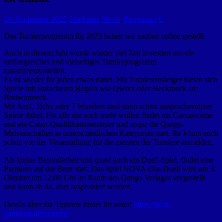
19. September 2025
Stephanie
News
,
Programm
0
Das Turnierprogramm für 2025 haben wir soeben online gestellt.
Auch in diesem Jahr wurde wieder viel Zeit investiert um ein
umfangreiches und vielseitiges Turnierprogramm
zusammenzustellen.
Es ist wieder für jeden etwas dabei. Für Turniereinsteiger bieten sich
Spiele mit einfacheren Regeln wie Qwixx oder Heckmeck am
Bratwurmeck.
Mit Azul, Tichu oder 7 Wonders sind dann schon anspruchsvollere
Spiele dabei. Für alle die noch mehr wollen findet ein Carcassonne
und ein Catan-Qualifikationsturnier und sogar die Qango-
Meisterschaften in unterschiedlichen Kategorien statt. Ihr könnt euch
schon vor der Veranstaltung für die meisten der Turniere anmelden.
Als kleine Besonderheit und quasi auch ein Duell-Spiel, findet eine
Premiere auf der Brett statt. Das Spiel NOVA-Das Duell wird am 3.
Oktober um 12:00 Uhr im Raum des Qango Verlages vorgestellt
und kann ab da, dort ausprobiert werden.
Details über die Turniere findet Ihr unter:
https://brett-
hamburg.de/turniere/