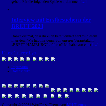
gehen. Für die folgenden Spiele wurden noch
[…]
Interview mit Erstbesuchern der
BRETT 2023
Danke erstmal, dass ihr euch bereit erklärt habt zu diesem
Interview. Wie habt ihr denn, von unserer Veranstaltung
„BRETT HAMBURG“ erfahren? Ich habe von einer
[…]
Unsere Partnerverlage:
Impressum
Datenschutz
Copyright © 2026 | WordPress Theme von
MH Themes